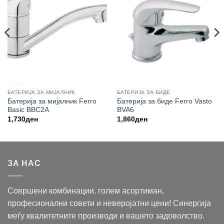
БАТЕРИЈА ЗА МИЈАЛНИК
БАТЕРИЈА ЗА БИДЕ
Батерија за мијалник Ferro
Батерија за биде Ferro Vasto
Basic BBC2A
BVA6
1,730
ден
1,860
ден
ЗА НАС
Совршени комбинации, голем асортиман,
професионални совети и неверојатни цени! Синергија
меѓу квалитетните производи и вашето задоволство.