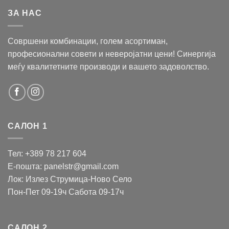
ЗА НАС
Совршени комбинации, голем асортиман,
професионални совети и неверојатни цени! Синергија
меѓу квалитетните производи и вашето задоволство.
САЛОН 1
Тел: +389 78 217 604
Е-пошта: panelstr@gmail.com
Лок: Излез Струмица-Ново Село
Пон-Пет 09-19ч Сабота 09-17ч
САЛОН 2