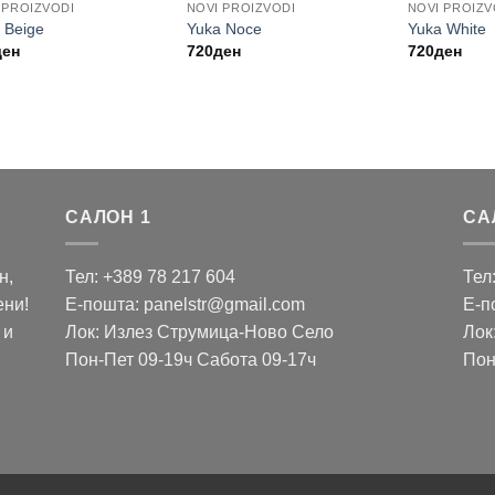
 PROIZVODI
NOVI PROIZVODI
NOVI PROIZV
 Beige
Yuka Noce
Yuka White
ден
720
ден
720
ден
САЛОН 1
СА
н,
Тел: +389 78 217 604
Тел
ени!
Е-пошта: panelstr@gmail.com
Е-п
 и
Лок: Излез Струмица-Ново Село
Лок
Пон-Пет 09-19ч Сабота 09-17ч
Пон