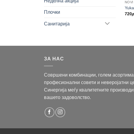
Неделна акција
NOVI
Yuka
Плочки
720
Санитарија
ЗА НАС
Совршени комбинации, голем асортима
професионални совети и неверојатни ц
Синергија меѓу квалитетните производи
вашето задоволство.