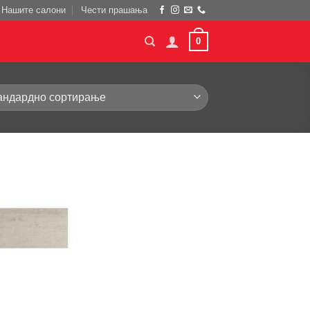
Нашите салони
Чести прашања
0