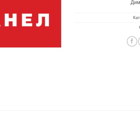
Дим
Кат