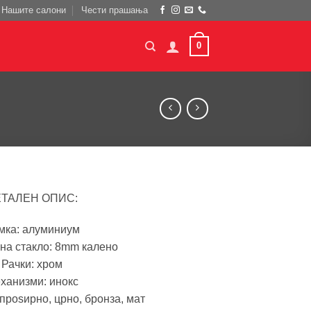
Нашите салони
Чести прашања
0
ЕТАЛЕН ОПИС:
мка: алуминиум
на стакло: 8mm калено
Рачки: хром
ханизми: инокс
 проѕирно, црно, бронза, мат