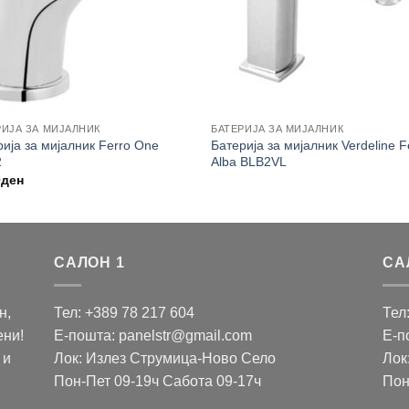
РИЈА ЗА МИЈАЛНИК
БАТЕРИЈА ЗА МИЈАЛНИК
ија за мијалник Ferro One
Батерија за мијалник Verdeline F
2
Alba BLB2VL
0
ден
САЛОН 1
СА
н,
Тел: +389 78 217 604
Тел
ени!
Е-пошта: panelstr@gmail.com
Е-п
 и
Лок: Излез Струмица-Ново Село
Лок
Пон-Пет 09-19ч Сабота 09-17ч
Пон