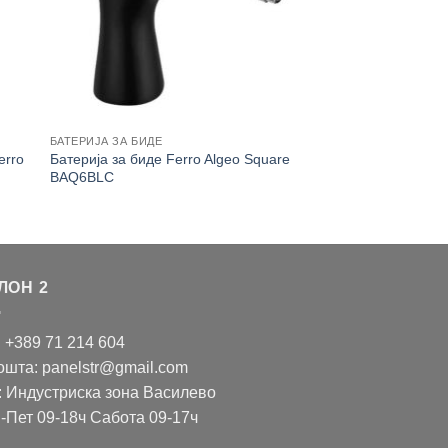
БАТЕРИЈА ЗА БИДЕ
erro
Батерија за биде Ferro Algeo Square
BAQ6BLC
ЛОН 2
: +389 71 214 604
ошта: panelstr@gmail.com
: Индустриска зона Василево
-Пет 09-18ч Сабота 09-17ч