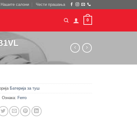
Нашите салони
Чести прашања
0
LB1VL
орија
Батерија за туш
Ознака:
Ferro