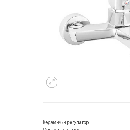
Керамички регулатор
Монтиран на ѕид