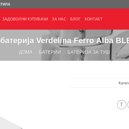
АТИЛА
ЗАДОВОЛНИ КУПУВАЧИ
ЗА НАС
БЛОГ
КОНТАКТ
батерија Verdelina Ferro Alba B
ДОМА
/
БАТЕРИИ
/
БАТЕРИЈА ЗА ТУШ
Катег